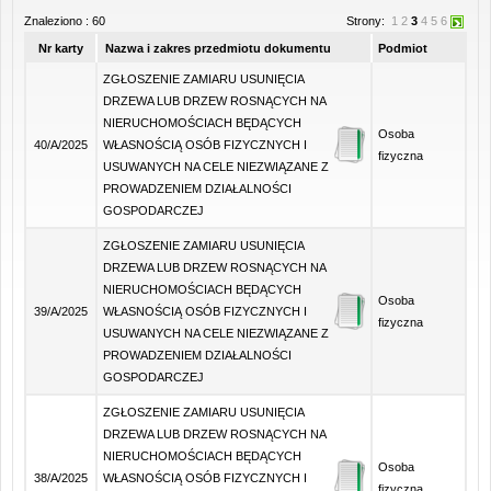
Znaleziono : 60
Strony:
1
2
3
4
5
6
Nr karty
Nazwa i zakres przedmiotu dokumentu
Podmiot
ZGŁOSZENIE ZAMIARU USUNIĘCIA
DRZEWA LUB DRZEW ROSNĄCYCH NA
NIERUCHOMOŚCIACH BĘDĄCYCH
Osoba
40/A/2025
WŁASNOŚCIĄ OSÓB FIZYCZNYCH I
fizyczna
USUWANYCH NA CELE NIEZWIĄZANE Z
PROWADZENIEM DZIAŁALNOŚCI
GOSPODARCZEJ
ZGŁOSZENIE ZAMIARU USUNIĘCIA
DRZEWA LUB DRZEW ROSNĄCYCH NA
NIERUCHOMOŚCIACH BĘDĄCYCH
Osoba
39/A/2025
WŁASNOŚCIĄ OSÓB FIZYCZNYCH I
fizyczna
USUWANYCH NA CELE NIEZWIĄZANE Z
PROWADZENIEM DZIAŁALNOŚCI
GOSPODARCZEJ
ZGŁOSZENIE ZAMIARU USUNIĘCIA
DRZEWA LUB DRZEW ROSNĄCYCH NA
NIERUCHOMOŚCIACH BĘDĄCYCH
Osoba
38/A/2025
WŁASNOŚCIĄ OSÓB FIZYCZNYCH I
fizyczna