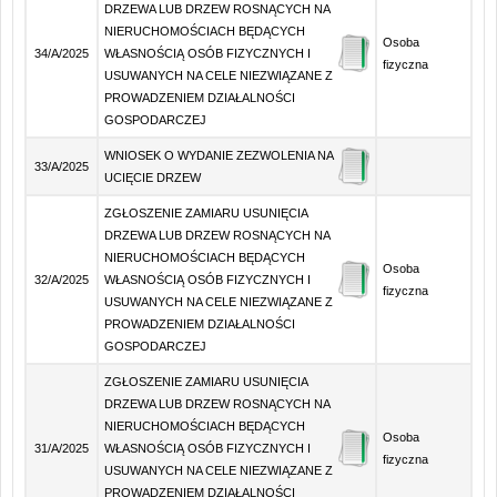
DRZEWA LUB DRZEW ROSNĄCYCH NA
NIERUCHOMOŚCIACH BĘDĄCYCH
Osoba
34/A/2025
WŁASNOŚCIĄ OSÓB FIZYCZNYCH I
fizyczna
USUWANYCH NA CELE NIEZWIĄZANE Z
PROWADZENIEM DZIAŁALNOŚCI
GOSPODARCZEJ
WNIOSEK O WYDANIE ZEZWOLENIA NA
33/A/2025
UCIĘCIE DRZEW
ZGŁOSZENIE ZAMIARU USUNIĘCIA
DRZEWA LUB DRZEW ROSNĄCYCH NA
NIERUCHOMOŚCIACH BĘDĄCYCH
Osoba
32/A/2025
WŁASNOŚCIĄ OSÓB FIZYCZNYCH I
fizyczna
USUWANYCH NA CELE NIEZWIĄZANE Z
PROWADZENIEM DZIAŁALNOŚCI
GOSPODARCZEJ
ZGŁOSZENIE ZAMIARU USUNIĘCIA
DRZEWA LUB DRZEW ROSNĄCYCH NA
NIERUCHOMOŚCIACH BĘDĄCYCH
Osoba
31/A/2025
WŁASNOŚCIĄ OSÓB FIZYCZNYCH I
fizyczna
USUWANYCH NA CELE NIEZWIĄZANE Z
PROWADZENIEM DZIAŁALNOŚCI