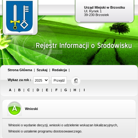
Urząd Miejski w Brzostku
Ul. Rynek 1
39-230 Brzostek
Strona Główna
|
Szukaj
|
Redakcja
|
Wykaz za rok :
A
|
B
|
C
|
D
|
E
|
F
|
G
|
H
|
I
Wnioski
Wnioski o wydanie decyzji, wnioski o udzielenie wskazan lokalizacyjnych,
Wnioski o ustalenie programu dostosowawczego.