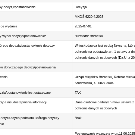
y decyzji/postanowienie
Decyzja
MKOŚ.6220.4.2025
jsce wydania
2025-07-01
y wydał decyzje/postanowienie*
Burmistrz Brzostku
órego decyzja/postanowienie dotyczy
Wnioskodawca jest osobą fizyczną, któr
ochronie na podstawie art. 1 ustawy z dni
ochronie danych osobowych (Dz.U. z 2002
u dotyczacego decyzji/postanowienia
wania
Urząd Miejski w Brzostku, Referat Mien
Środowiska, 4, 146803004
yzja/postanowienie jest ostateczne
TAK
ące nieudostepniania informacji
Dane osobowe o których mówi ustawa z d
ochronie danych osobowych
 dotyczących podmiotu, którego dotyczy
Brak
nie
Postępowanie wszczęte w dn.11.06.2025 r