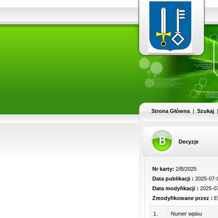
Strona Główna
|
Szukaj
Decyzje
Nr karty:
2/B/2025
Data publikacji :
2025-07-0
Data modyfikacji :
2025-07
Zmodyfikowane przez :
E
1.
Numer wpisu