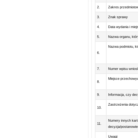
2.
Zakres przedmiotow
3.
Znak sprawy
4.
Data wydania i mie
5.
Nazwa organu, któr
Nazwa podmiotu, kt
6.
7.
Numer wpisu wniosk
Miejsce przechowy
8.
9.
Informacja, czy dec
Zastrzeżenia dotycz
10.
Numery innych kart
11.
decyzja/postanowie
Uwagi