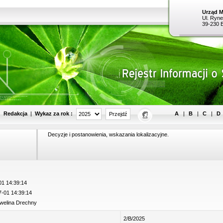
Urząd M
Ul. Ryne
39-230 
Wykaz za rok :
|
Redakcja
|
A
|
B
|
C
|
D
Decyzje i postanowienia, wskazania lokalizacyjne.
1 14:39:14
-01 14:39:14
welina Drechny
2/B/2025