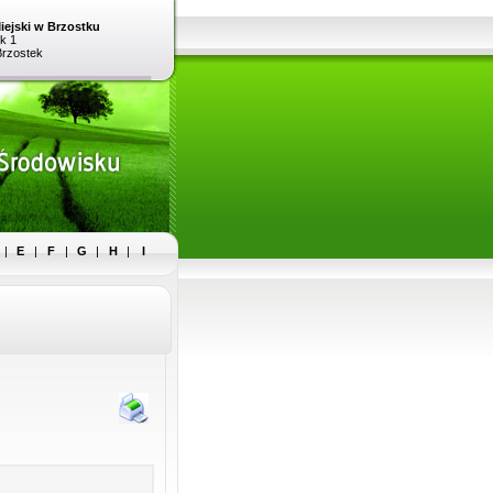
iejski w Brzostku
k 1
Brzostek
|
E
|
F
|
G
|
H
|
I