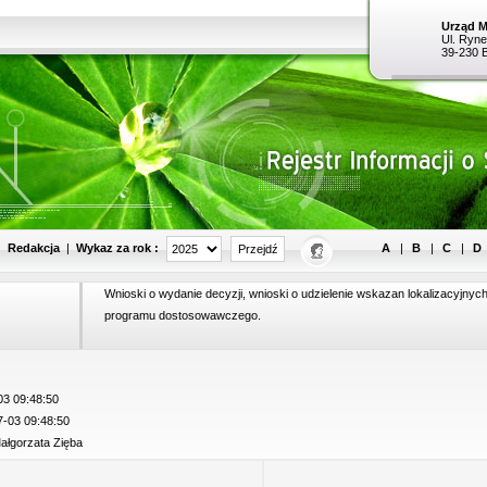
Urząd M
Ul. Ryne
39-230 
Wykaz za rok :
|
Redakcja
|
A
|
B
|
C
|
D
Wnioski o wydanie decyzji, wnioski o udzielenie wskazan lokalizacyjnych
programu dostosowawczego.
3 09:48:50
-03 09:48:50
łgorzata Zięba