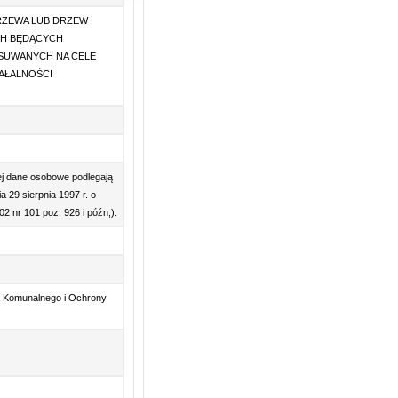
RZEWA LUB DRZEW
H BĘDĄCYCH
USUWANYCH NA CELE
AŁALNOŚCI
ej dane osobowe podlegają
a 29 sierpnia 1997 r. o
 nr 101 poz. 926 i późn,).
ia Komunalnego i Ochrony