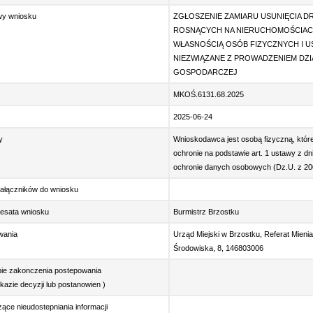
wy wniosku
ZGŁOSZENIE ZAMIARU USUNIĘCIA D
ROSNĄCYCH NA NIERUCHOMOŚCIAC
WŁASNOŚCIĄ OSÓB FIZYCZNYCH I 
NIEZWIĄZANE Z PROWADZENIEM DZI
GOSPODARCZEJ
MKOŚ.6131.68.2025
2025-06-24
y
Wnioskodawca jest osobą fizyczną, któr
ochronie na podstawie art. 1 ustawy z dni
ochronie danych osobowych (Dz.U. z 2002
ałączników do wniosku
resata wniosku
Burmistrz Brzostku
wania
Urząd Miejski w Brzostku, Referat Mien
Środowiska, 8, 146803006
bie zakonczenia postepowania
azie decyzji lub postanowien )
ące nieudostepniania informacji