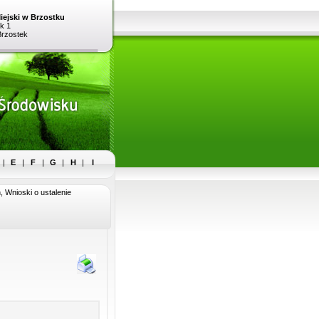
iejski w Brzostku
k 1
Brzostek
|
E
|
F
|
G
|
H
|
I
, Wnioski o ustalenie