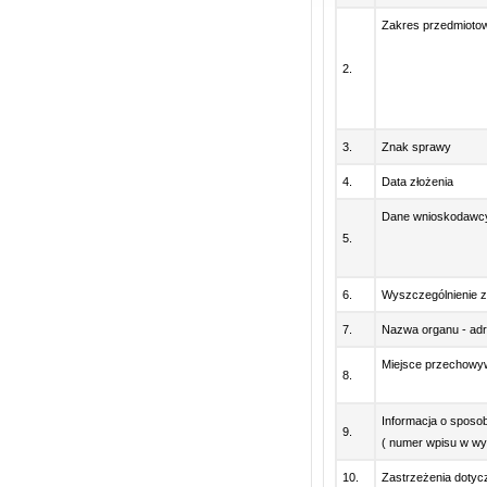
Zakres przedmioto
2.
3.
Znak sprawy
4.
Data złożenia
Dane wnioskodawc
5.
6.
Wyszczególnienie z
7.
Nazwa organu - ad
Miejsce przechowy
8.
Informacja o sposo
9.
( numer wpisu w wyk
10.
Zastrzeżenia dotycz