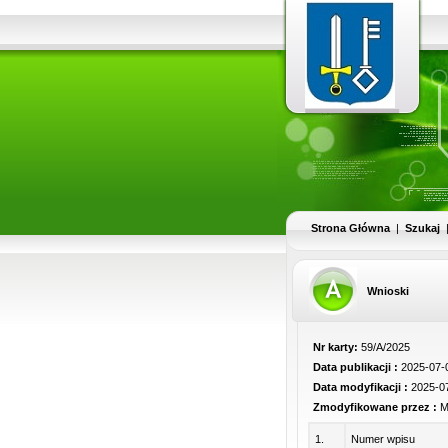
Strona Główna
|
Szukaj
Wnioski
Nr karty:
59/A/2025
Data publikacji :
2025-07-0
Data modyfikacji :
2025-07
Zmodyfikowane przez :
Ma
1.
Numer wpisu